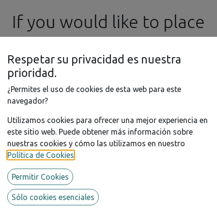
No product defined in this category.
If you would like to place
an order in the meantime,
Respetar su privacidad es nuestra
please feel free to
prioridad.
¿Permites el uso de cookies de esta web para este
contact us by email at ​
navegador?
Utilizamos cookies para ofrecer una mejor experiencia en
info@ssgproducts.com
este sitio web. Puede obtener más información sobre
nuestras cookies y cómo las utilizamos en nuestro
Política de Cookies
.
Permitir Cookies
Available Brands
Sólo cookies esenciales
Sedney's Scale Garage