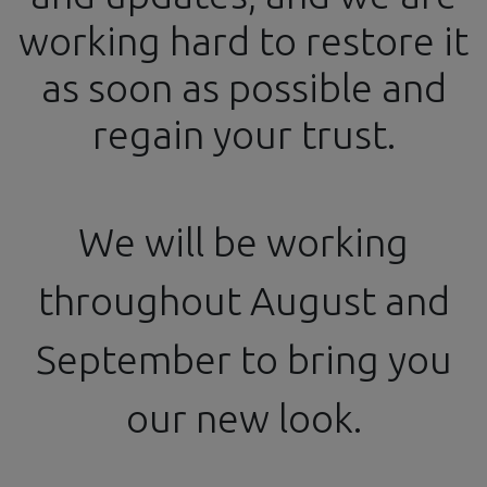
working hard to restore it
info@ssgproducts.com
+34 644 54 77 87
as soon as possible and
Official Distributor
From 4 PM to 8 PM
regain your trust.
Detailing Parts
We will be working
Screws, Nuts and Connectors
Llantas
throughout August and
September to bring you
our new look.
No product defined