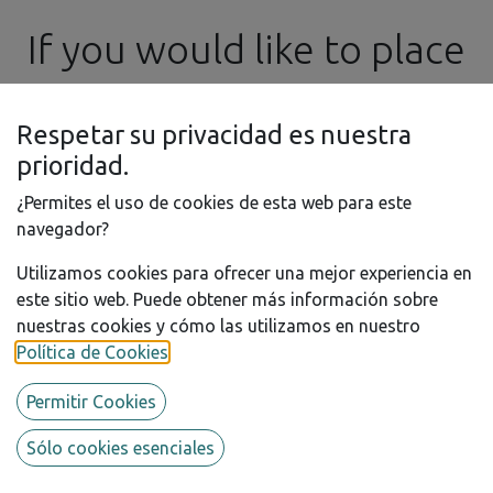
If you would like to place
an order in the meantime,
Respetar su privacidad es nuestra
please feel free to
prioridad.
¿Permites el uso de cookies de esta web para este
contact us by email at ​
navegador?
Utilizamos cookies para ofrecer una mejor experiencia en
info@ssgproducts.com
Gift Card
este sitio web. Puede obtener más información sobre
nuestras cookies y cómo las utilizamos en nuestro
¡REGALA MODELISMO! Sorprende a tus seres queridos
Política de Cookies
.
con un regalo para invertirlo en su pasión.
200.00
€
Permitir Cookies
Sólo cookies esenciales
GIFT CARD