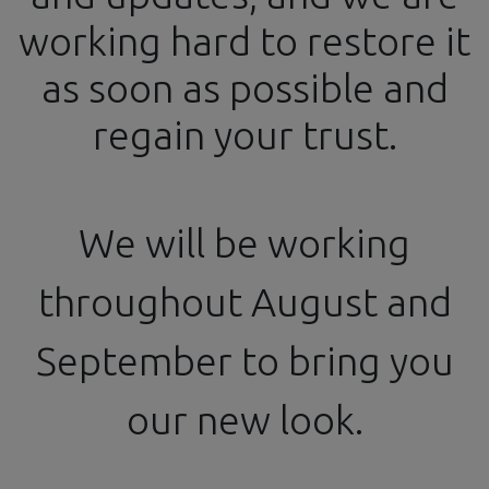
working hard to restore it
info@ssgproducts.com
+34 644 54 77 87
as soon as possible and
Official Distributor
From 4 PM to 8 PM
regain your trust.
We will be working
Todos los productos
Gift Card
throughout August and
September to bring you
our new look.