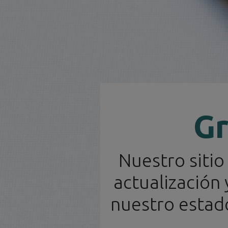
Distribuidor Oficial
Gr
Nuestro siti
Inicio
Novedades
Ca
Español
actualización
nuestro estado