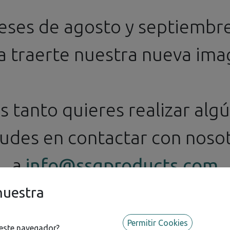
Piezas de
Pinturas y
Herra
Calcas
Detallado
Barnices
y Mat
eses de agosto y septiembr
a traerte nuestra nueva ima
as tanto quieres realizar alg
Ningún producto definido
dudes en contactar con nosot
a
info@ssgproducts.com
nuestra
Permitir Cookies
 este navegador?