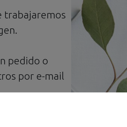
mientas
Mesa de
y
eriales
Trabajo
e trabajaremos
Peanas
gen.
ún pedido o
ros por e-mail