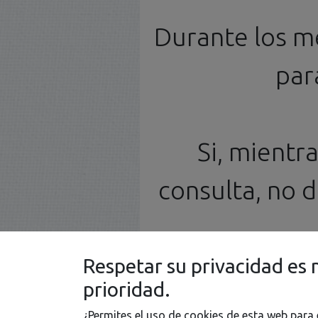
Maquetas
Fotograbados
Durante los m
par
Si, mientr
consulta, no 
Respetar su privacidad es 
prioridad.
¿Permites el uso de cookies de esta web para