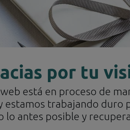
acias por tu vis
o web está en proceso de ma
tegorías
Marcas
Eventos
Boletines de Noticias
Co
 y estamos trabajando duro 
 lo antes posible y recupera
Ordenar