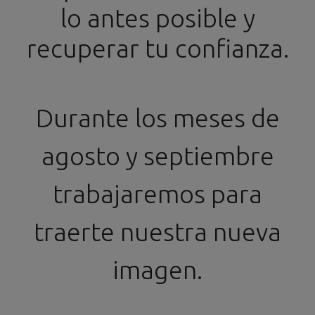
lo antes posible y
info@ssgproducts.com
+34 644 54 77 87
recuperar tu confianza.
Distribuidor Oficial
Horario de 16h a 20h
Durante los meses de
agosto y septiembre
trabajaremos para
Maquetas
Fotograbados
Calcas
traerte nuestra nueva
imagen.