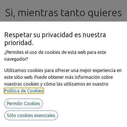
Si, mientras tanto quieres
Ningún producto definido
realizar algún pedido o
Respetar su privacidad es nuestra
consulta, no dudes en
prioridad.
¿Permites el uso de cookies de esta web para este
contactar con nosotros
navegador?
Utilizamos cookies para ofrecer una mejor experiencia en
por e-mail a
este sitio web. Puede obtener más información sobre
nuestras cookies y cómo las utilizamos en nuestro
info@ssgproducts.com
Política de Cookies
.
Permitir Cookies
Marcas que dist
Sólo cookies esenciales
ribuimos