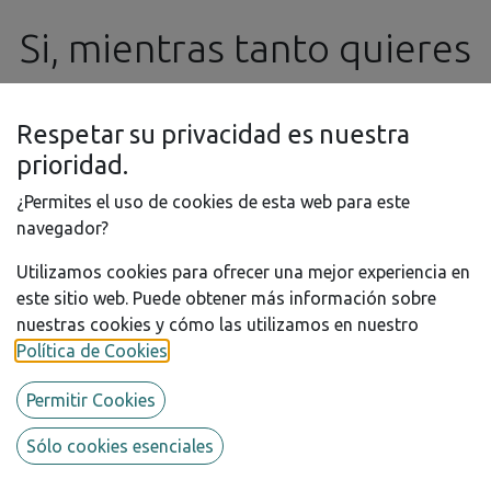
Si, mientras tanto quieres
realizar algún pedido o
Respetar su privacidad es nuestra
consulta, no dudes en
prioridad.
¿Permites el uso de cookies de esta web para este
contactar con nosotros
navegador?
Utilizamos cookies para ofrecer una mejor experiencia en
por e-mail a
este sitio web. Puede obtener más información sobre
nuestras cookies y cómo las utilizamos en nuestro
KITBOX-PZY - 1/24 FERRARI
info@ssgproducts.com
Política de Cookies
.
DAYTONA SP3
Permitir Cookies
Para los modelistas más avanzados y exigentes,
espectacular modelo en resina, de gran detalle y alta
Sólo cookies esenciales
calidad