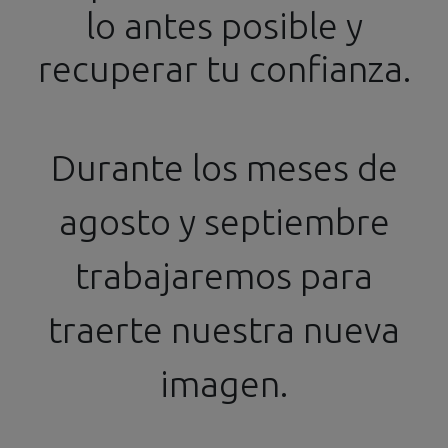
lo antes posible y
info@ssgproducts.com
+34 644 54 77 87
recuperar tu confianza.
Distribuidor Oficial
Horario de 16h a 20h
Durante los meses de
agosto y septiembre
Todos los productos
trabajaremos para
KITBOX-PZY - 1/24 FERRARI DAYTONA SP3
traerte nuestra nueva
imagen.